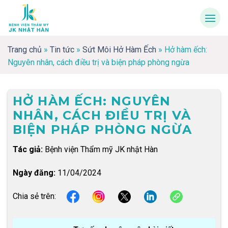
Skip
to
content
Trang chủ
»
Tin tức
»
Sứt Môi Hở Hàm Ếch
»
Hở hàm ếch:
Nguyên nhân, cách điều trị và biện pháp phòng ngừa
HỞ HÀM ẾCH: NGUYÊN
NHÂN, CÁCH ĐIỀU TRỊ VÀ
BIỆN PHÁP PHÒNG NGỪA
Tác giả:
Bệnh viện Thẩm mỹ JK nhật Hàn
Ngày đăng:
11/04/2024
Chia sẻ trên: