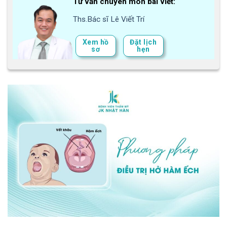
Tư vấn chuyên môn bài viết:
Ths.Bác sĩ Lê Viết Trí
Xem hồ
Đặt lịch
sơ
hẹn