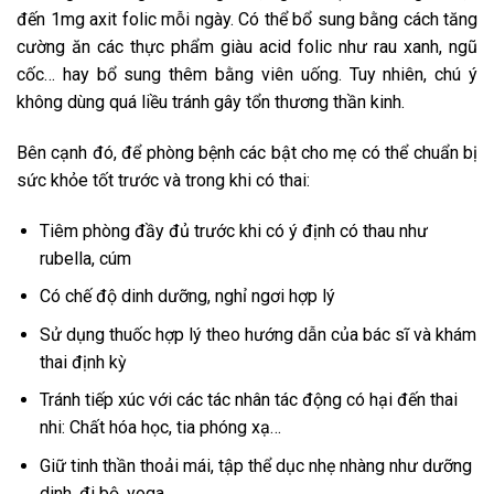
đến 1mg axit folic mỗi ngày. Có thể bổ sung bằng cách tăng
cường ăn các thực phẩm giàu acid folic như rau xanh, ngũ
cốc… hay bổ sung thêm bằng viên uống. Tuy nhiên, chú ý
không dùng quá liều tránh gây tổn thương thần kinh.
Bên cạnh đó, để phòng bệnh các bật cho mẹ có thể chuẩn bị
sức khỏe tốt trước và trong khi có thai:
Tiêm phòng đầy đủ trước khi có ý định có thau như
rubella, cúm
Có chế độ dinh dưỡng, nghỉ ngơi hợp lý
Sử dụng thuốc hợp lý theo hướng dẫn của bác sĩ và khám
thai định kỳ
Tránh tiếp xúc với các tác nhân tác động có hại đến thai
nhi: Chất hóa học, tia phóng xạ…
Giữ tinh thần thoải mái, tập thể dục nhẹ nhàng như dưỡng
dinh, đi bộ, yoga…