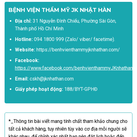
BỆNH VIỆN THẨM MỸ JK NHẬT HÀN
Địa chỉ:
31 Nguyễn Đình Chiểu, Phường Sài Gòn,
Thành phố Hồ Chí Minh
Hotline:
094 1800 999 (Zalo/ viber/ facetime).
Website:
https://benhvienthammyjknhathan.com/
Facebook:
https://www.facebook.com/benhvienthammyJKnhathan
Email:
cskh@jknhathan.com
Giấy phép hoạt động:
188/BYT-GPHĐ
*_Thông tin bài viết mang tính chất tham khảo chung cho
tất cả khách hàng, tuy nhiên tùy vào cơ địa mỗi người sẽ
khác nhau, để chỉnh xác nhất bạn nên đặt lịch hoặc đến