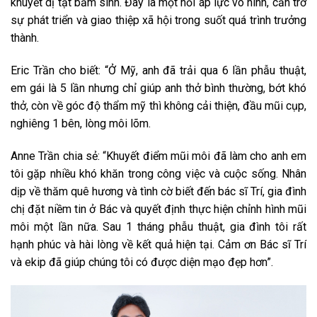
khuyết dị tật bẩm sinh. Đây là một nỗi áp lực vô hình, cản trở
sự phát triển và giao thiệp xã hội trong suốt quá trình trưởng
thành.
Eric Trần cho biết: “Ở Mỹ, anh đã trải qua 6 lần phẫu thuật,
em gái là 5 lần nhưng chỉ giúp anh thở bình thường, bớt khó
thở, còn về góc độ thẩm mỹ thì không cải thiện, đầu mũi cụp,
nghiêng 1 bên, lòng môi lõm.
Anne Trần chia sẻ: “Khuyết điểm mũi môi đã làm cho anh em
tôi gặp nhiều khó khăn trong công việc và cuộc sống. Nhân
dịp về thăm quê hương và tình cờ biết đến bác sĩ Trí, gia đình
chị đặt niềm tin ở Bác và quyết định thực hiện chỉnh hình mũi
môi một lần nữa. Sau 1 tháng phẫu thuật, gia đình tôi rất
hạnh phúc và hài lòng về kết quả hiện tại. Cảm ơn Bác sĩ Trí
và ekip đã giúp chúng tôi có được diện mạo đẹp hơn”.