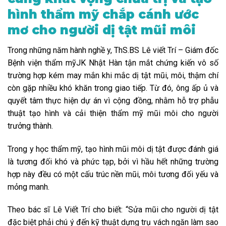
hình thẩm mỹ chắp cánh ước
mơ cho người dị tật mũi môi
Trong những năm hành nghề y, ThS.BS Lê viết Trí – Giám đốc
Bệnh viện thẩm mỹJK Nhật Hàn tận mắt chứng kiến vô số
trường hợp kém may mắn khi mắc dị tật mũi, môi, thậm chí
còn gặp nhiều khó khăn trong giao tiếp. Từ đó, ông ấp ủ và
quyết tâm thực hiện dự án vì cộng đồng, nhằm hỗ trợ phẫu
thuật tạo hình và cải thiện thẩm mỹ mũi môi cho người
trưởng thành.
Trong y học thẩm mỹ, tạo hình mũi môi dị tật được đánh giá
là tương đối khó và phức tạp, bởi vì hầu hết những trường
hợp này đều có một cấu trúc nền mũi, môi tương đối yếu và
mỏng manh.
Theo bác sĩ Lê Viết Trí cho biết: “Sửa mũi cho người dị tật
đặc biệt phải chú ý đến kỹ thuật dựng trụ vách ngăn làm sao