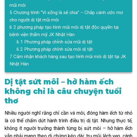
mũi môi
5
Chương trình “Vì sống là sẻ chia” – Chắp cánh ước mơ
cho người dị tật mũi môi
6
2 phương pháp tạo hình mũi môi dị tật độc quyền tại
bệnh viện thẩm mỹ JK Nhật Hàn
6.1
Phương pháp chỉnh sửa mũi dị tật
6.2
Phương pháp chỉnh sửa môi dị tật
7
Cảm nhận khách hàng sau tạo hình mũi môi dị tật tại JK
Nhật Hàn
Dị tật sứt môi – hở hàm ếch
không chỉ là câu chuyện tuổi
thơ
Nhiều người nghĩ rằng chỉ cần vá môi, đóng hàm ếch từ nhỏ
là có thể chấm dứt hành trình điều trị dị tật. Nhưng thực tế,
không ít người trưởng thành từng bị sứt môi – hở hàm ếch
vẫn phải mang theo di chứng kéo dài: trụ mũi lệch vẹo, cánh