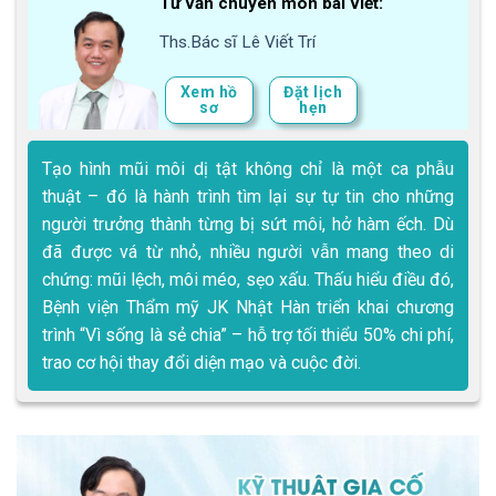
Tư vấn chuyên môn bài viết:
Ths.Bác sĩ Lê Viết Trí
Xem hồ
Đặt lịch
sơ
hẹn
Tạo hình mũi môi dị tật không chỉ là một ca phẫu
thuật – đó là hành trình tìm lại sự tự tin cho những
người trưởng thành từng bị sứt môi, hở hàm ếch. Dù
đã được vá từ nhỏ, nhiều người vẫn mang theo di
chứng: mũi lệch, môi méo, sẹo xấu. Thấu hiểu điều đó,
Bệnh viện Thẩm mỹ JK Nhật Hàn triển khai chương
trình “Vì sống là sẻ chia” – hỗ trợ tối thiểu 50% chi phí,
trao cơ hội thay đổi diện mạo và cuộc đời.