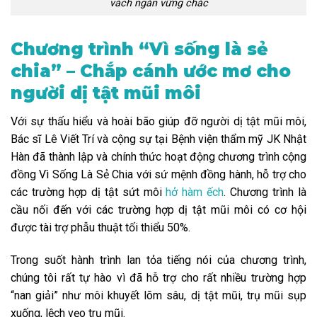
vách ngăn vững chắc
Chương trình “Vì sống là sẻ
chia” – Chắp cánh ước mơ cho
người dị tật mũi môi
Với sự thấu hiểu và hoài bão giúp đỡ người dị tật mũi môi,
Bác sĩ Lê Viết Trí và cộng sự tại Bệnh viện thẩm mỹ JK Nhật
Hàn đã thành lập và chính thức hoạt động chương trình cộng
đồng Vì Sống Là Sẻ Chia với sứ mệnh đồng hành, hỗ trợ cho
các trường hợp dị tật sứt môi
hở hàm ếch
. Chương trình là
cầu nối đến với các trường hợp dị tật mũi môi có cơ hội
được tài trợ phẫu thuật tối thiểu 50%.
Trong suốt hành trình lan tỏa tiếng nói của chương trình,
chúng tôi rất tự hào vì đã hỗ trợ cho rất nhiều trường hợp
“nan giải” như môi khuyết lõm sâu, dị tật mũi, trụ mũi sụp
xuống, lệch vẹo trụ mũi.