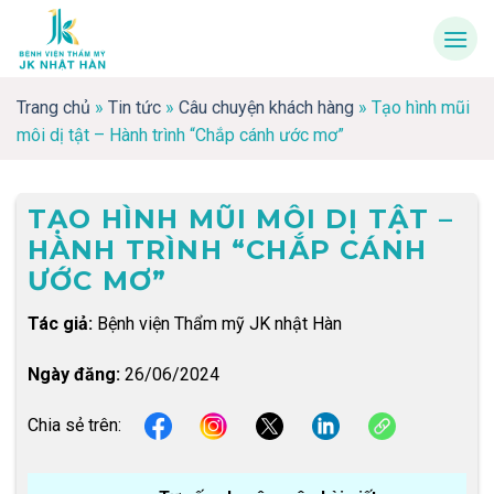
Skip
to
content
Trang chủ
»
Tin tức
»
Câu chuyện khách hàng
»
Tạo hình mũi
môi dị tật – Hành trình “Chắp cánh ước mơ”
TẠO HÌNH MŨI MÔI DỊ TẬT –
HÀNH TRÌNH “CHẮP CÁNH
ƯỚC MƠ”
Tác giả:
Bệnh viện Thẩm mỹ JK nhật Hàn
Ngày đăng:
26/06/2024
Chia sẻ trên: