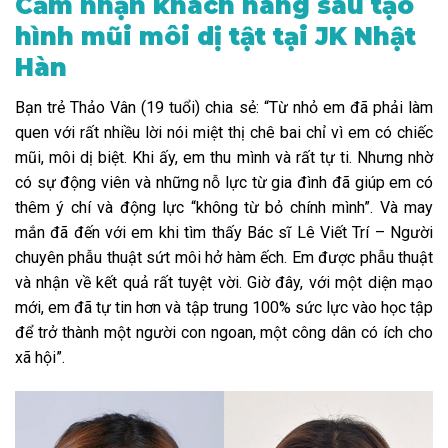
Cảm nhận khách hàng sau tạo
hình mũi môi dị tật tại JK Nhật
Hàn
Bạn trẻ Thảo Vân (19 tuổi) chia sẻ: “Từ nhỏ em đã phải làm
quen với rất nhiều lời nói miệt thị chê bai chỉ vì em có chiếc
mũi, môi dị biệt. Khi ấy, em thu mình và rất tự ti. Nhưng nhờ
có sự động viên và những nỗ lực từ gia đình đã giúp em có
thêm ý chí và động lực “không từ bỏ chính mình”. Và may
mắn đã đến với em khi tìm thấy Bác sĩ Lê Viết Trí – Người
chuyên phẫu thuật sứt môi hở hàm ếch. Em được phẫu thuật
và nhận về kết quả rất tuyệt vời. Giờ đây, với một diện mạo
mới, em đã tự tin hơn và tập trung 100% sức lực vào học tập
để trở thành một người con ngoan, một công dân có ích cho
xã hội”.