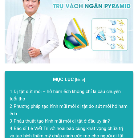
MỤC LỤC
[
hide
]
1
Dị tật sứt môi – hở hàm ếch không chỉ là câu chuyện
tuổi thơ
2
Phương pháp tạo hình mũi môi dị tật do sứt môi hở hàm
ếch
3
Phẫu thuật tạo hình mũi môi dị tật ở đâu uy tín?
4
Bác sĩ Lê Viết Trí với hoài bão cùng khát vọng chữa trị
và tạo hình thẩm mỹ chắp cánh ước mơ cho người dị tật