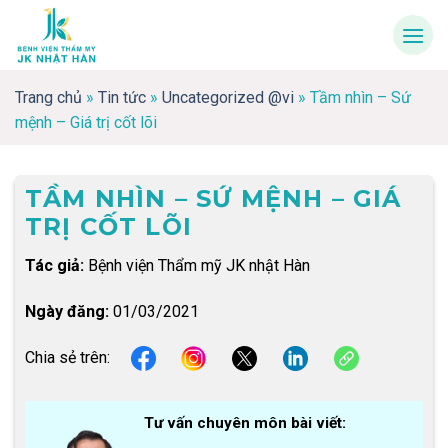
Skip
to
content
Trang chủ
»
Tin tức
»
Uncategorized @vi
»
Tầm nhìn – Sứ
mệnh – Giá trị cốt lõi
TẦM NHÌN – SỨ MỆNH – GIÁ
TRỊ CỐT LÕI
Tác giả:
Bệnh viện Thẩm mỹ JK nhật Hàn
Ngày đăng:
01/03/2021
Chia sẻ trên:
Tư vấn chuyên môn bài viết: