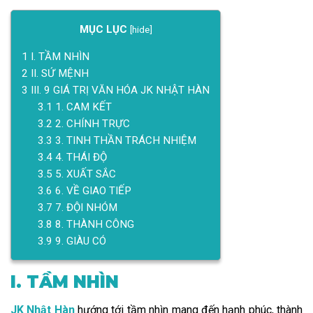
MỤC LỤC
[
hide
]
1
I. TẦM NHÌN
2
II. SỨ MỆNH
3
III. 9 GIÁ TRỊ VĂN HÓA JK NHẬT HÀN
3.1
1. CAM KẾT
3.2
2. CHÍNH TRỰC
3.3
3. TINH THẦN TRÁCH NHIỆM
3.4
4. THÁI ĐỘ
3.5
5. XUẤT SẮC
3.6
6. VỀ GIAO TIẾP
3.7
7. ĐỘI NHÓM
3.8
8. THÀNH CÔNG
3.9
9. GIÀU CÓ
I. TẦM NHÌN
JK Nhật Hàn
hướng tới tầm nhìn mang đến hạnh phúc, thành