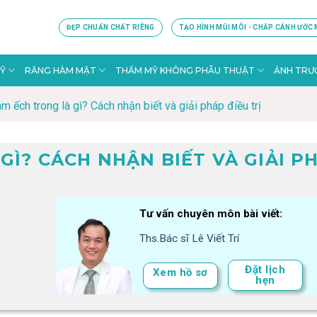
ĐẸP CHUẨN CHẤT RIÊNG
TẠO HÌNH MŨI MÔI - CHẮP CÁNH ƯỚC
Ỹ
RĂNG HÀM MẶT
THẨM MỸ KHÔNG PHẪU THUẬT
ẢNH TRƯỚ
m ếch trong là gì? Cách nhận biết và giải pháp điều trị
GÌ? CÁCH NHẬN BIẾT VÀ GIẢI P
Tư vấn chuyên môn bài viết:
Ths.Bác sĩ Lê Viết Trí
Đặt lịch
Xem hồ sơ
hẹn