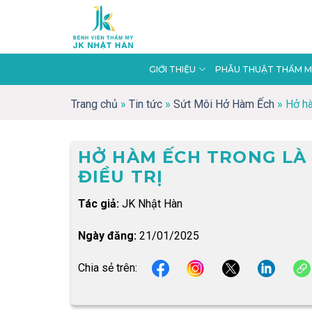
Skip
to
content
GIỚI THIỆU
PHẪU THUẬT THẨM M
Trang chủ
»
Tin tức
»
Sứt Môi Hở Hàm Ếch
»
Hở hà
HỞ HÀM ẾCH TRONG LÀ 
ĐIỀU TRỊ
Tác giả:
JK Nhật Hàn
Ngày đăng:
21/01/2025
Chia sẻ trên: