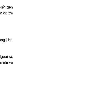
biến gen
y cơ trẻ
ộng kinh
goài ra,
i nhi và