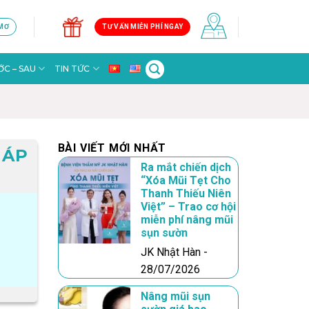
 MƠ
TƯ VẤN MIỄN PHÍ NGAY
C – SAU
TIN TỨC
BÀI VIẾT MỚI NHẤT
HÁP
Ra mắt chiến dịch
“Xóa Mũi Tẹt Cho
Thanh Thiếu Niên
Việt” – Trao cơ hội
miễn phí nâng mũi
sụn sườn
JK Nhật Hàn -
28/07/2026
Nâng mũi sụn