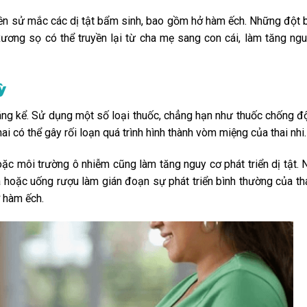
 tiền sử mắc các dị tật bẩm sinh, bao gồm hở hàm ếch. Những đột 
ơng sọ có thể truyền lại từ cha mẹ sang con cái, làm tăng ngu
ỳ
áng kể. Sử dụng một số loại thuốc, chẳng hạn như thuốc chống đ
hai có thể gây rối loạn quá trình hình thành vòm miệng của thai nhi.
ặc môi trường ô nhiễm cũng làm tăng nguy cơ phát triển dị tật. N
á hoặc uống rượu làm gián đoạn sự phát triển bình thường của tha
ở hàm ếch.