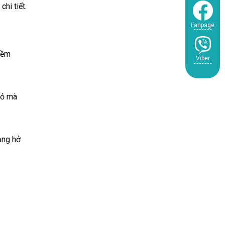
hi tiết.
Fanpage
mềm
Viber
hỏ mà
ạng hở