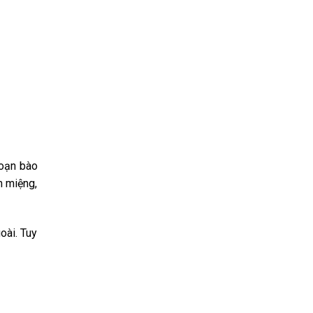
đoạn bào
m miệng,
oài. Tuy