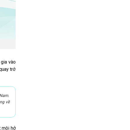
 gia vào
quay trở
t Nam.
ông về
t môi hở