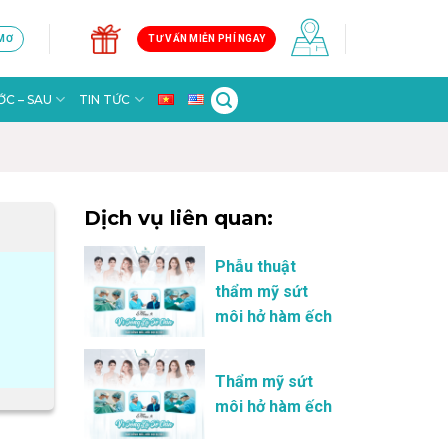
 MƠ
TƯ VẤN MIỄN PHÍ NGAY
C – SAU
TIN TỨC
Dịch vụ liên quan:
Phẫu thuật
thẩm mỹ sứt
môi hở hàm ếch
Thẩm mỹ sứt
môi hở hàm ếch