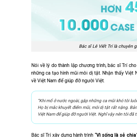
Bác sĩ Lê Viết Trí là chuyên 
Nói về lý do thành lập chương trình, bác sĩ Trí cho
những ca tạo hình mũi môi dị tật. Nhận thấy Việt
về Việt Nam để giúp đỡ người Việt.
“Khi mổ ở nước ngoài, gặp những ca mũi khó tôi luôn
Họ bị mắc khuyết điểm mũi, môi dị tật rất nặng. Bả
Việt Nam để giúp đỡ người Việt. Nghĩ vậy nên tôi đã t
Bác sĩ Trí xây dựng hành trình “
Vì sống là sẻ chia