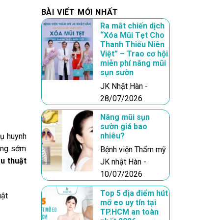
BÀI VIẾT MỚI NHẤT
Ra mắt chiến dịch
“Xóa Mũi Tẹt Cho
Thanh Thiếu Niên
Việt” – Trao cơ hội
miễn phí nâng mũi
sụn sườn
JK Nhật Hàn -
28/07/2026
Nâng mũi sụn
sườn giá bao
nhiêu?
hụ huynh
càng sớm
Bệnh viện Thẩm mỹ
ẫu thuật
JK nhật Hàn -
10/07/2026
Top 5 địa điểm hút
uật
mỡ eo uy tín tại
TP.HCM an toàn