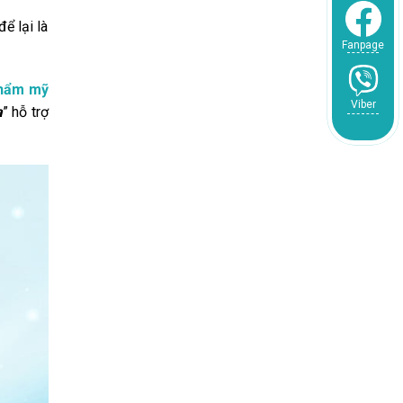
ể lại là
Fanpage
thẩm mỹ
Viber
a
” hỗ trợ