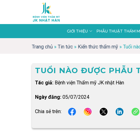
Skip
to
content
GIỚI THIỆU
PHẪU THUẬT THẨM M
Trang chủ
»
Tin tức
»
Kiến thức thẩm mỹ
»
Tuổi nà
TUỔI NÀO ĐƯỢC PHẪU 
Tác giả:
Bệnh viện Thẩm mỹ JK nhật Hàn
Ngày đăng:
05/07/2024
Chia sẻ trên: