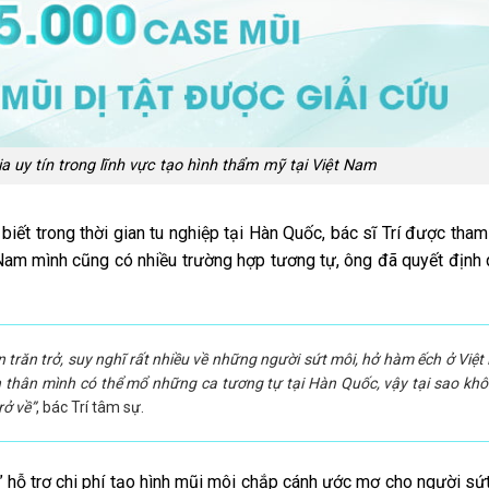
gia uy tín trong lĩnh vực tạo hình thẩm mỹ tại Việt Nam
 biết trong thời gian tu nghiệp tại Hàn Quốc, bác sĩ Trí được tham
 Nam mình cũng có nhiều trường hợp tương tự, ông đã quyết định 
 trăn trở, suy nghĩ rất nhiều về những người sứt môi, hở hàm ếch ở Việ
n thân mình có thể mổ những ca tương tự tại Hàn Quốc, vậy tại sao kh
rở về”
, bác Trí tâm sự.
” hỗ trợ chi phí tạo hình mũi môi chắp cánh ước mơ cho người sứ