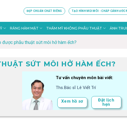
ĐẸP CHUẨN CHẤT RIÊNG
TẠO HÌNH MŨI MÔI - CHẮP CÁNH ƯỚC
Ỹ
RĂNG HÀM MẶT
THẨM MỸ KHÔNG PHẪU THUẬT
ẢNH TRƯỚ
o được phẫu thuật sứt môi hở hàm ếch?
THUẬT SỨT MÔI HỞ HÀM ẾCH?
Tư vấn chuyên môn bài viết:
Ths.Bác sĩ Lê Viết Trí
Đặt lịch
Xem hồ sơ
hẹn