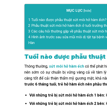
MỤC LỤC
[
hide
]
1
Tuổi nào được phẫu thuật sứt môi hở hàm ếch?
2
Phẫu thuật sứt môi hở hàm ếch ở tuổi trưởng t
3
Các câu hỏi thường gặp về phẫu thuật sứt môi 
4
Hình ảnh trước sau sửa mũi môi dị tật tại bệnh 
Hàn
Tuổi nào được phẫu thuật
Thông thường,
sứt môi hở hàm ếch
có thể phát h
nên sớm có sự chuẩn bị vững vàng cả về tâm lý v
càng tốt để cải thiện thẩm mỹ gương mặt, khả nă
trước 6 tháng tuổi
,
trẻ hở hàm ếch nên phẫu thu
Với những trẻ bị sứt môi hở hàm ếch 1 bên
:
K
Với những trẻ bị sứt môi hở hàm ếch 2 bên
:
K