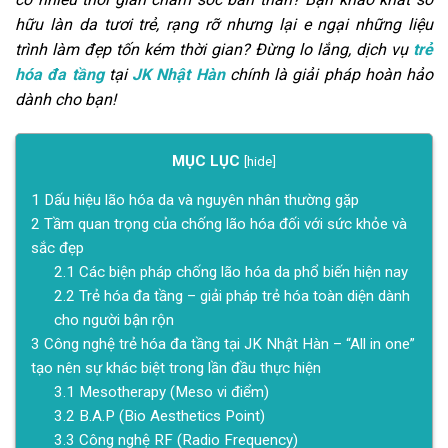
hữu làn da tươi trẻ, rạng rỡ nhưng lại e ngại những liệu
trình làm đẹp tốn kém thời gian? Đừng lo lắng, dịch vụ
trẻ
hóa đa tầng
tại
JK Nhật Hàn
chính là giải pháp hoàn hảo
dành cho bạn!
MỤC LỤC
[
hide
]
1
Dấu hiệu lão hóa da và nguyên nhân thường gặp
2
Tầm quan trọng của chống lão hóa đối với sức khỏe và
sắc đẹp
2.1
Các biện pháp chống lão hóa da phổ biến hiện nay
2.2
Trẻ hóa đa tầng – giải pháp trẻ hóa toàn diện dành
cho người bận rộn
3
Công nghệ trẻ hóa đa tầng tại JK Nhật Hàn – “All in one”
tạo nên sự khác biệt trong lần đầu thực hiện
3.1
Mesotherapy (Meso vi điểm)
3.2
B.A.P (Bio Aesthetics Point)
3.3
Công nghệ RF (Radio Frequency)