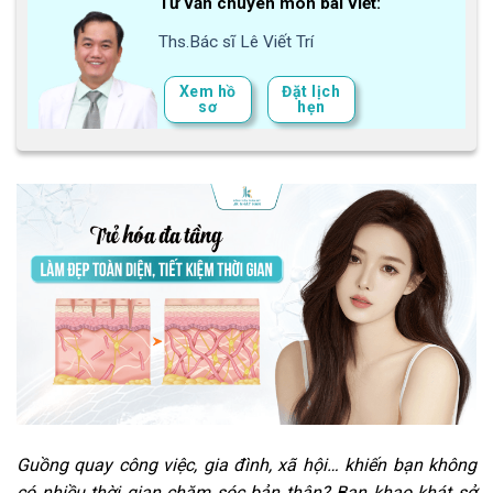
Tư vấn chuyên môn bài viết:
Ths.Bác sĩ Lê Viết Trí
Xem hồ
Đặt lịch
sơ
hẹn
Guồng quay công việc, gia đình, xã hội… khiến bạn không
có nhiều thời gian chăm sóc bản thân? Bạn khao khát sở