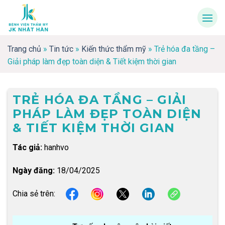
Skip
to
content
Trang chủ
»
Tin tức
»
Kiến thức thẩm mỹ
»
Trẻ hóa đa tầng –
Giải pháp làm đẹp toàn diện & Tiết kiệm thời gian
TRẺ HÓA ĐA TẦNG – GIẢI
PHÁP LÀM ĐẸP TOÀN DIỆN
& TIẾT KIỆM THỜI GIAN
Tác giả:
hanhvo
Ngày đăng:
18/04/2025
Chia sẻ trên: