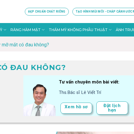
ĐẸP CHUẨN CHẤT RIÊNG
TẠO HÌNH MŨI MÔI - CHẮP CÁNH ƯỚC
Ỹ
RĂNG HÀM MẶT
THẨM MỸ KHÔNG PHẪU THUẬT
ẢNH TRƯỚ
y mỡ mắt có đau không?
CÓ ĐAU KHÔNG?
Tư vấn chuyên môn bài viết:
Ths.Bác sĩ Lê Viết Trí
Đặt lịch
Xem hồ sơ
hẹn