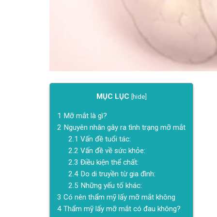
MỤC LỤC
[
hide
]
1
Mỡ mắt là gì?
2
Nguyên nhân gây ra tình trạng mỡ mắt
2.1
Vấn đề tuổi tác:
2.2
Vấn đề về sức khỏe:
2.3
Điều kiện thể chất:
2.4
Do di truyền từ gia đình:
2.5
Những yếu tố khác:
3
Có nên thẩm mỹ lấy mỡ mắt không
4
Thẩm mỹ lấy mỡ mắt có đau không?