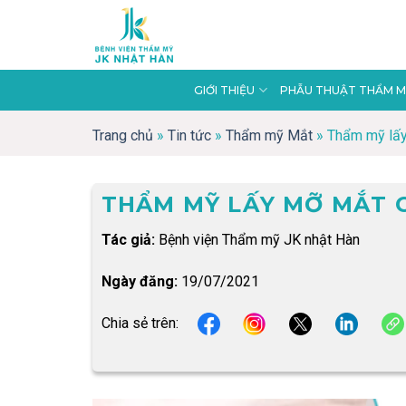
Skip
to
content
GIỚI THIỆU
PHẪU THUẬT THẨM M
Trang chủ
»
Tin tức
»
Thẩm mỹ Mắt
»
Thẩm mỹ lấ
THẨM MỸ LẤY MỠ MẮT 
Tác giả:
Bệnh viện Thẩm mỹ JK nhật Hàn
Ngày đăng:
19/07/2021
Chia sẻ trên: