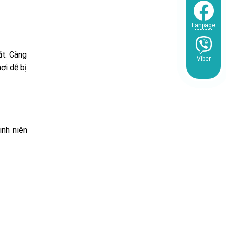
Fanpage
t. Càng
Viber
ơi dễ bị
kinh niên