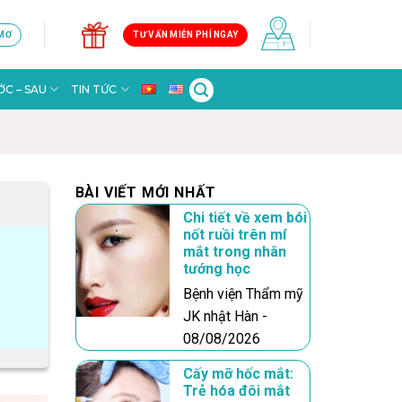
 MƠ
TƯ VẤN MIỄN PHÍ NGAY
C – SAU
TIN TỨC
BÀI VIẾT MỚI NHẤT
Chi tiết về xem bói
nốt ruồi trên mí
mắt trong nhân
tướng học
Bệnh viện Thẩm mỹ
JK nhật Hàn -
08/08/2026
Cấy mỡ hốc mắt:
Trẻ hóa đôi mắt