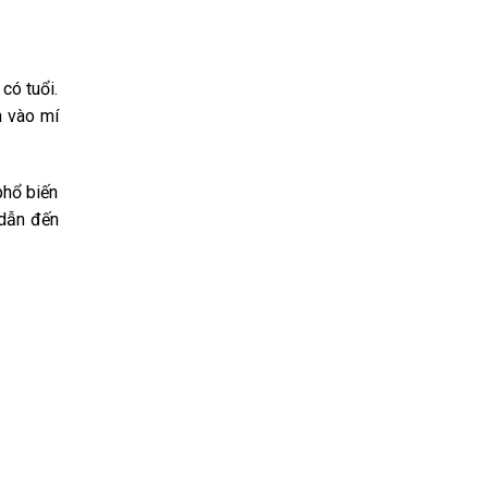
có tuổi.
n vào mí
phổ biến
 dẫn đến