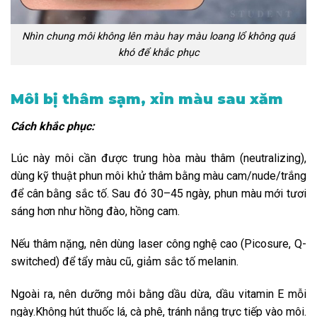
Nhìn chung môi không lên màu hay màu loang lổ không quá
khó để khắc phục
Môi bị thâm sạm, xỉn màu sau xăm
Cách khắc phục:
Lúc này môi cần được trung hòa màu thâm (neutralizing),
dùng kỹ thuật phun môi khử thâm bằng màu cam/nude/trắng
để cân bằng sắc tố. Sau đó 30–45 ngày, phun màu mới tươi
sáng hơn như hồng đào, hồng cam.
Nếu thâm nặng, nên dùng laser công nghệ cao (Picosure, Q-
switched) để tẩy màu cũ, giảm sắc tố melanin.
Ngoài ra, nên dưỡng môi bằng dầu dừa, dầu vitamin E mỗi
ngày.Không hút thuốc lá, cà phê, tránh nắng trực tiếp vào môi.