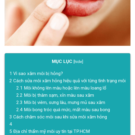
MỤC LỤC
[
hide
]
1
Vì sao xăm môi bị hỏng?
2
Cách sửa môi xăm hỏng hiệu quả với từng tình trạng môi
2.1
Môi không lên màu hoặc lên màu loang lổ
2.2
Môi bị thâm sạm, xỉn màu sau xăm
2.3
Môi bị viêm, sưng lâu, mưng mủ sau xăm
2.4
Môi bong tróc quá mức, mất màu sau bong
3
Cách chăm sóc môi sau khi sửa môi xăm hỏng
4
5
Địa chỉ thẩm mỹ môi uy tín tại TP.HCM