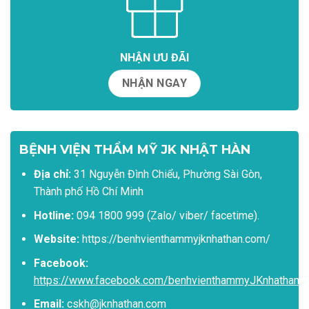
NHẬN ƯU ĐÃI
NHẬN NGAY
BỆNH VIỆN THẨM MỸ JK NHẬT HÀN
Địa chỉ:
31 Nguyễn Đình Chiểu, Phường Sài Gòn,
Thành phố Hồ Chí Minh
Hotline:
094 1800 999 (Zalo/ viber/ facetime).
Website:
https://benhvienthammyjknhathan.com/
Facebook:
https://www.facebook.com/benhvienthammyJKnhathan
Email:
cskh@jknhathan.com