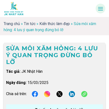
Skip
to
content
Trang chủ
»
Tin tức
»
Kiến thức làm đẹp
»
Sửa môi xăm
hỏng: 4 lưu ý quan trọng đừng bỏ lỡ
SỬA MÔI XĂM HỎNG: 4 LƯU
Ý QUAN TRỌNG ĐỪNG BỎ
LỠ
Tác giả:
JK Nhật Hàn
Ngày đăng:
15/03/2025
Chia sẻ trên: