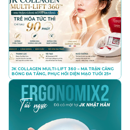
JK COLLAGEN MULTI-LIFT 360 – MA TRẬN CĂNG
BÓNG ĐA TẦNG, PHỤC HỒI DIỆN MẠO TUỔI 25+