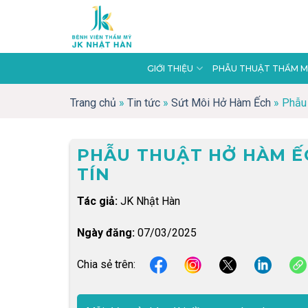
Skip
to
content
GIỚI THIỆU
PHẪU THUẬT THẨM M
Trang chủ
»
Tin tức
»
Sứt Môi Hở Hàm Ếch
»
Phẫu 
PHẪU THUẬT HỞ HÀM ẾC
TÍN
Tác giả:
JK Nhật Hàn
Ngày đăng:
07/03/2025
Chia sẻ trên: