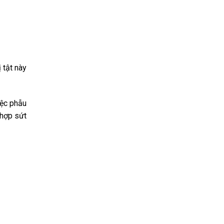
 tật này
iệc phẫu
 hợp sứt