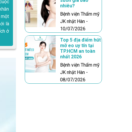
sườn giá bao
 cuộc
nhiêu?
 khăn
Bệnh viện Thẩm mỹ
c một
JK nhật Hàn -
ới là
10/07/2026
ếch ở
Top 5 địa điểm hút
mỡ eo uy tín tại
TP.HCM an toàn
nhất 2026
Bệnh viện Thẩm mỹ
JK nhật Hàn -
08/07/2026