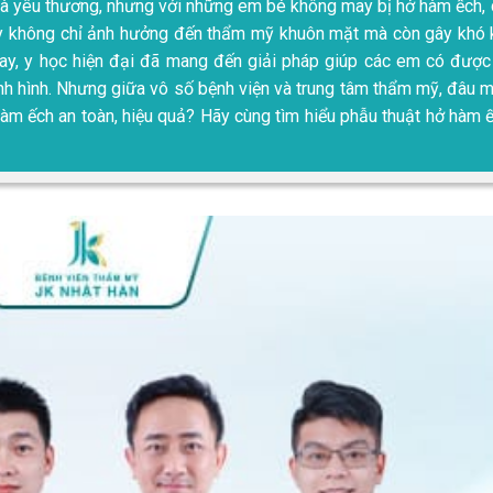
và yêu thương, nhưng với những em bé không may bị hở hàm ếch,
 này không chỉ ảnh hưởng đến thẩm mỹ khuôn mặt mà còn gây khó
hay, y học hiện đại đã mang đến giải pháp giúp các em có đượ
h hình. Nhưng giữa vô số bệnh viện và trung tâm thẩm mỹ, đâu m
 hàm ếch an toàn, hiệu quả? Hãy cùng tìm hiểu phẫu thuật hở hàm 