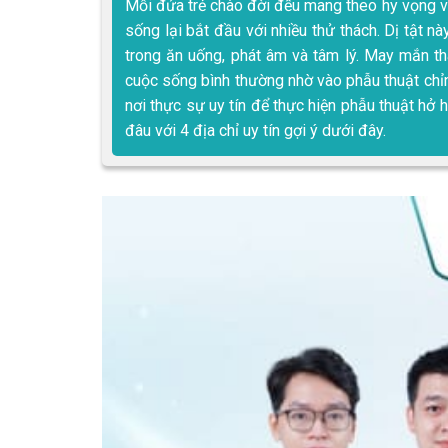
Mỗi đứa trẻ chào đời đều mang theo hy vọng 
sống lại bắt đầu với nhiều thử thách. Dị tật
trong ăn uống, phát âm và tâm lý. May mắn t
cuộc sống bình thường nhờ vào phẫu thuật chỉn
nơi thực sự uy tín để thực hiện phẫu thuật hở
đâu với 4 địa chỉ uy tín gợi ý dưới đây.