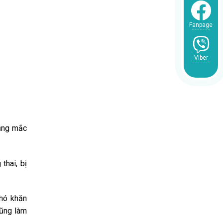
Fanpage
Viber
cũng mắc
thai, bị
hó khăn
cũng làm