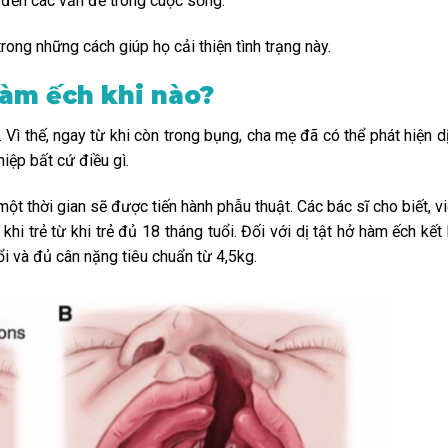
 đến các vấn đề trong cuộc sống.
rong những cách giúp họ cải thiện tình trạng này.
hàm ếch khi nào?
 Vì thế, ngay từ khi còn trong bụng, cha mẹ đã có thể phát hiện dị
hiệp bất cứ điều gì.
một thời gian sẽ được tiến hành phẫu thuật. Các bác sĩ cho biết, v
hi trẻ từ khi trẻ đủ 18 tháng tuổi. Đối với dị tật hở hàm ếch kết
uổi và đủ cân nặng tiêu chuẩn từ 4,5kg.