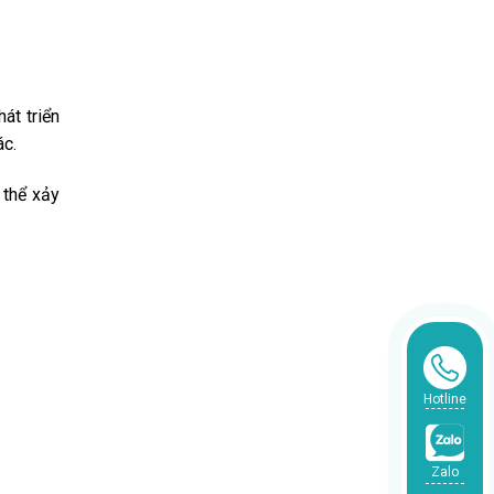
át triển
ác.
 thể xảy
Hotline
Zalo