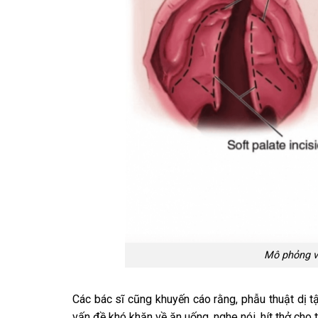
Mô phỏng v
Các bác sĩ cũng khuyến cáo rằng, phẫu thuật dị tậ
vấn đề khó khăn về ăn uống, nghe nói, hít thở cho t