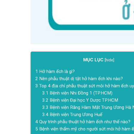
MỤC LỤC
[
hide
]
1
Hở hàm ếch là gì?
2
Nên phẫu thuật dị tật hở hàm ếch khi nào?
3
Top 4 địa chỉ phẫu thuật sứt môi hở hàm ếch uy 
3.1
Bệnh viện Nhi Đồng 1 (TP.HCM)
3.2
Bệnh viện Đại học Y Dược TP.HCM
3.3
Bệnh viện Răng Hàm Mặt Trung Ương Hà 
3.4
Bệnh viện Trung Ương Huế
4
Quy trình phẫu thuật hở hàm ếch như thế nào?
5
Bệnh viện thẩm mỹ cho người sứt môi hở hàm ế