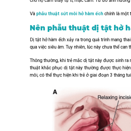
cho họ cảm thấy tự ti, mặc cảm. Từ đó ảnh hưởng
Và
phẫu thuật sứt môi hở hàm ếch
chính là một t
Nên phẫu thuật dị tật hở 
Dị tật hở hàm ếch xảy ra trong quá trình mang thai.
qua việc siêu âm. Tuy nhiên, lúc này chưa thể can t
Thông thường, khi trẻ mắc dị tật này được sinh ra 
thuật khắc phục dị tật này thường được thực hiện k
môi, có thể thực hiện khi trẻ ở giai đoạn 3 tháng t