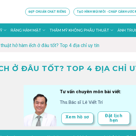
ĐẸP CHUẨN CHẤT RIÊNG
TẠO HÌNH MŨI MÔI - CHẮP CÁNH ƯỚC
Ỹ
RĂNG HÀM MẶT
THẨM MỸ KHÔNG PHẪU THUẬT
ẢNH TRƯỚ
thuật hở hàm ếch ở đâu tốt? Top 4 địa chỉ uy tín
H Ở ĐÂU TỐT? TOP 4 ĐỊA CHỈ U
Tư vấn chuyên môn bài viết:
Ths.Bác sĩ Lê Viết Trí
Đặt lịch
Xem hồ sơ
hẹn