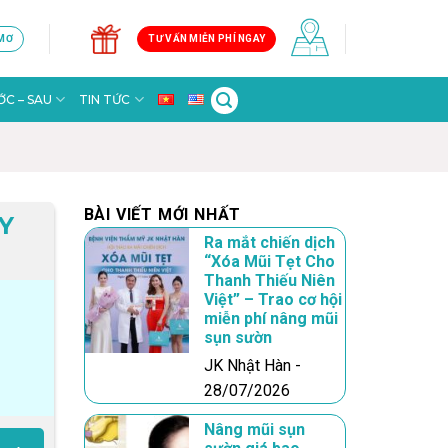
 MƠ
TƯ VẤN MIỄN PHÍ NGAY
C – SAU
TIN TỨC
BÀI VIẾT MỚI NHẤT
Y
Ra mắt chiến dịch
“Xóa Mũi Tẹt Cho
Thanh Thiếu Niên
Việt” – Trao cơ hội
miễn phí nâng mũi
sụn sườn
JK Nhật Hàn -
28/07/2026
Nâng mũi sụn