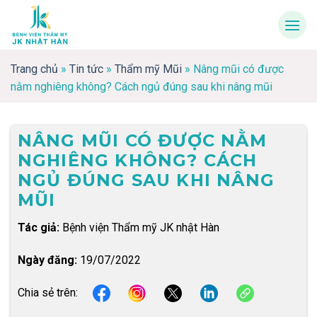
Skip
to
content
Trang chủ
»
Tin tức
»
Thẩm mỹ Mũi
»
Nâng mũi có được
nằm nghiêng không? Cách ngủ đúng sau khi nâng mũi
NÂNG MŨI CÓ ĐƯỢC NẰM
NGHIÊNG KHÔNG? CÁCH
NGỦ ĐÚNG SAU KHI NÂNG
MŨI
Tác giả:
Bệnh viện Thẩm mỹ JK nhật Hàn
Ngày đăng:
19/07/2022
Chia sẻ trên: