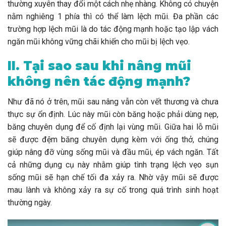
thường xuyên thay đổi một cách nhẹ nhàng. Không có chuyện
nằm nghiêng 1 phía thì có thể làm lệch mũi. Đa phần các
trường hợp lệch mũi là do tác động mạnh hoặc tạo lập vách
ngăn mũi không vững chãi khiến cho mũi bị lệch vẹo.
II. Tại sao sau khi nâng mũi
không nên tác động mạnh?
Như đã nó ở trên, mũi sau nâng vẫn còn vết thương và chưa
thực sự ổn định. Lúc này mũi còn băng hoặc phải dùng nẹp,
băng chuyên dụng để cố định lại vùng mũi. Giữa hai lỗ mũi
sẽ được đệm băng chuyên dụng kèm với ống thở, chúng
giúp nâng đỡ vùng sống mũi và đầu mũi, ép vách ngăn. Tất
cả những dụng cụ này nhằm giúp tình trạng lệch vẹo sụn
sống mũi sẽ hạn chế tối đa xảy ra. Nhờ vậy mũi sẽ được
mau lành và không xảy ra sự cố trong quá trình sinh hoạt
thường ngày.