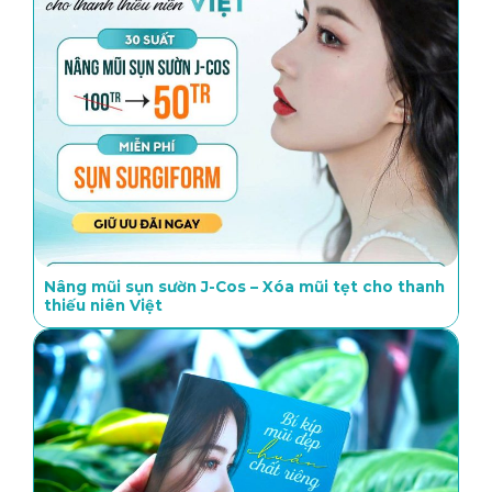
Nâng mũi sụn sườn J-Cos – Xóa mũi tẹt cho thanh
thiếu niên Việt