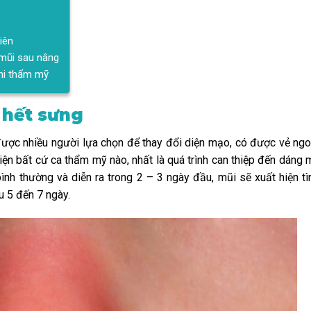
iên
mũi sau nâng
khi thẩm mỹ
 hết sưng
ược nhiều người lựa chọn để thay đổi diện mạo, có được vẻ ngoà
iện bất cứ ca thẩm mỹ nào, nhất là quá trình can thiệp đến dáng m
nh thường và diễn ra trong 2 – 3 ngày đầu, mũi sẽ xuất hiện tì
u 5 đến 7 ngày.