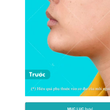
MỤC LỤC
[
hide
]