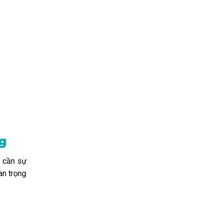
g
n cần sự
an trọng