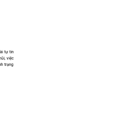
i tự tin
ũi, việc
nh trạng