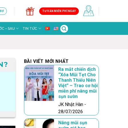
 MƠ
TƯ VẤN MIỄN PHÍ NGAY
C – SAU
TIN TỨC
BÀI VIẾT MỚI NHẤT
N?
Ra mắt chiến dịch
“Xóa Mũi Tẹt Cho
Thanh Thiếu Niên
Việt” – Trao cơ hội
miễn phí nâng mũi
sụn sườn
JK Nhật Hàn -
28/07/2026
Nâng mũi sụn