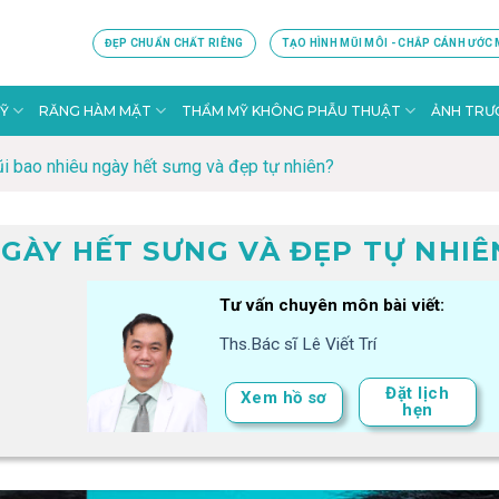
ĐẸP CHUẨN CHẤT RIÊNG
TẠO HÌNH MŨI MÔI - CHẮP CÁNH ƯỚC
Ỹ
RĂNG HÀM MẶT
THẨM MỸ KHÔNG PHẪU THUẬT
ẢNH TRƯỚ
i bao nhiêu ngày hết sưng và đẹp tự nhiên?
GÀY HẾT SƯNG VÀ ĐẸP TỰ NHIÊ
Tư vấn chuyên môn bài viết:
Ths.Bác sĩ Lê Viết Trí
Đặt lịch
Xem hồ sơ
hẹn