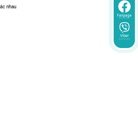
hác nhau
Fanpage
Viber