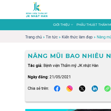
Skip
to
content
GIỚI THIỆU
PHẪU THUẬT THẨM M
Trang chủ
»
Tin tức
»
Kiến thức làm đẹp
»
Nâng mũ
NÂNG MŨI BAO NHIÊU N
Tác giả:
Bệnh viện Thẩm mỹ JK nhật Hàn
Ngày đăng:
21/05/2021
Chia sẻ trên: