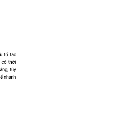
u tố tác
 có thời
áng, tùy
hể nhanh