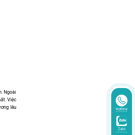
h. Ngoài
ất. Việc
ương lâu
Hotline
Zalo