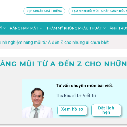
ĐẸP CHUẨN CHẤT RIÊNG
TẠO HÌNH MŨI MÔI - CHẮP CÁNH ƯỚC
Ỹ
RĂNG HÀM MẶT
THẨM MỸ KHÔNG PHẪU THUẬT
ẢNH TRƯỚ
kinh nghiệm nâng mũi từ A đến Z cho những ai chưa biết
NÂNG MŨI TỪ A ĐẾN Z CHO NHỮ
Tư vấn chuyên môn bài viết:
Ths.Bác sĩ Lê Viết Trí
Đặt lịch
Xem hồ sơ
hẹn