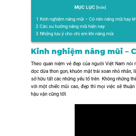
MỤC LỤC
[
hide
]
1
Kinh nghiệm nâng mũi – Có nên nâng mũi hay k
2
Các xu hướng nâng mũi hiện nay
3
Những lưu ý cho chị em khi nâng mũi
Kinh nghiệm nâng mũi – 
Theo quan niệm vẻ đẹp của người Việt Nam nói r
dọc dừa thon gọn, khuôn mặt trái xoan nhỏ nhắn, l
sở hữu tất các những yếu tố trên. Không những thế
với một chiếc mũi cao, đẹp thì mọi việc sẽ thuận
hậu vận cũng tốt.