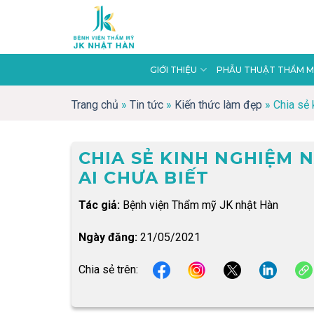
Skip
to
content
GIỚI THIỆU
PHẪU THUẬT THẨM M
Trang chủ
»
Tin tức
»
Kiến thức làm đẹp
»
Chia sẻ 
CHIA SẺ KINH NGHIỆM 
AI CHƯA BIẾT
Tác giả:
Bệnh viện Thẩm mỹ JK nhật Hàn
Ngày đăng:
21/05/2021
Chia sẻ trên: