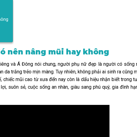
hông
Có nên nâng mũi hay không
iêng và Á Đông nói chung, người phụ nữ đẹp là người có sống
àn da trắng trẻo mịn màng. Tuy nhiên, không phải ai sinh ra cũng
, chiếc mũi cao từ xưa đến nay còn là dấu hiệu nhận biết trong t
 lợi, suôn sẻ, cuộc sống an nhàn, giàu sang phú quý, gia đình hạ