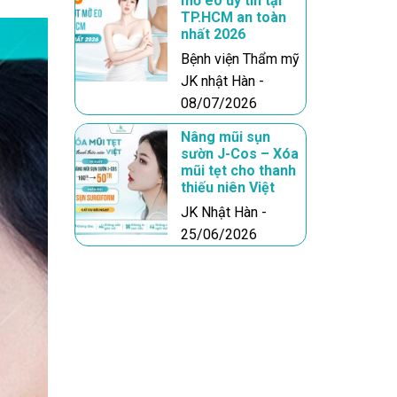
mỡ eo uy tín tại
TP.HCM an toàn
nhất 2026
Bệnh viện Thẩm mỹ
JK nhật Hàn -
08/07/2026
Nâng mũi sụn
sườn J-Cos – Xóa
mũi tẹt cho thanh
thiếu niên Việt
JK Nhật Hàn -
25/06/2026