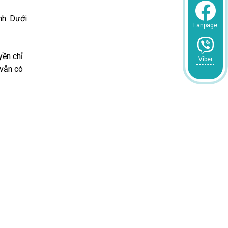
nh. Dưới
Fanpage
yền chỉ
Viber
 vẫn có