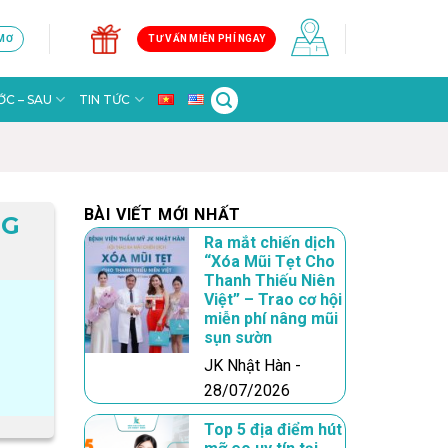
 MƠ
TƯ VẤN MIỄN PHÍ NGAY
C – SAU
TIN TỨC
BÀI VIẾT MỚI NHẤT
NG
Ra mắt chiến dịch
“Xóa Mũi Tẹt Cho
Thanh Thiếu Niên
Việt” – Trao cơ hội
miễn phí nâng mũi
sụn sườn
JK Nhật Hàn -
28/07/2026
Top 5 địa điểm hút