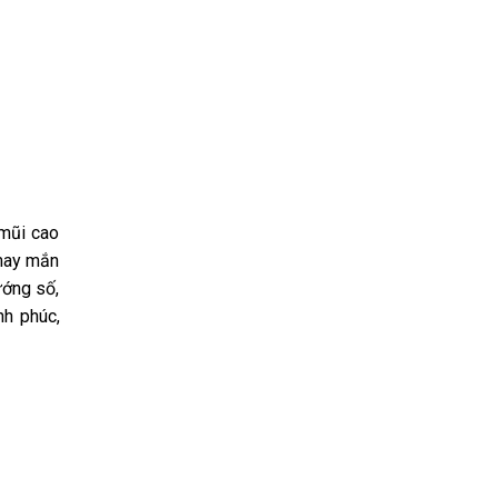
 mũi cao
 may mắn
ướng số,
nh phúc,