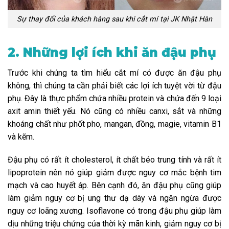
Sự thay đổi của khách hàng sau khi cắt mí tại JK Nhật Hàn
2. Những lợi ích khi ăn đậu phụ
Trước khi chúng ta tìm hiểu cắt mí có được ăn đậu phụ
không, thì chúng ta cần phải biết các lợi ích tuyệt vời từ đậu
phụ. Đây là thực phẩm chứa nhiều protein và chứa đến 9 loại
axit amin thiết yếu. Nó cũng có nhiều canxi, sắt và những
khoáng chất như phốt pho, mangan, đồng, magie, vitamin B1
và kẽm.
Đậu phụ có rất ít cholesterol, ít chất béo trung tính và rất ít
lipoprotein nên nó giúp giảm được nguy cơ mắc bệnh tim
mạch và cao huyết áp. Bên cạnh đó, ăn đậu phụ cũng giúp
làm giảm nguy cơ bị ung thư dạ dày và ngăn ngừa được
nguy cơ loãng xương. Isoflavone có trong đậu phụ giúp làm
dịu những triệu chứng của thời kỳ mãn kinh, giảm nguy cơ bị