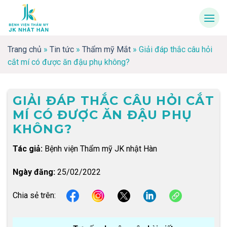
Skip
to
content
Trang chủ
»
Tin tức
»
Thẩm mỹ Mắt
»
Giải đáp thắc câu hỏi
cắt mí có được ăn đậu phụ không?
GIẢI ĐÁP THẮC CÂU HỎI CẮT
MÍ CÓ ĐƯỢC ĂN ĐẬU PHỤ
KHÔNG?
Tác giả:
Bệnh viện Thẩm mỹ JK nhật Hàn
Ngày đăng:
25/02/2022
Chia sẻ trên: