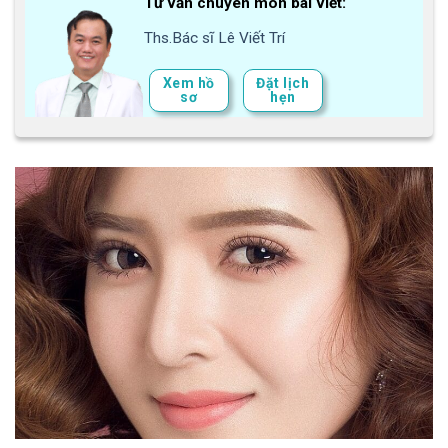
Tư vấn chuyên môn bài viết:
Ths.Bác sĩ Lê Viết Trí
Xem hồ
Đặt lịch
sơ
hẹn