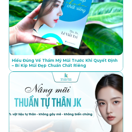
Hiểu Đúng Về Thẩm Mỹ Mũi Trước Khi Quyết Định
– Bí Kíp Mũi Đẹp Chuẩn Chất Riêng