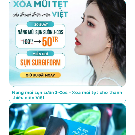
Nâng mũi sụn sườn J-Cos – Xóa mũi tẹt cho thanh
thiếu niên Việt