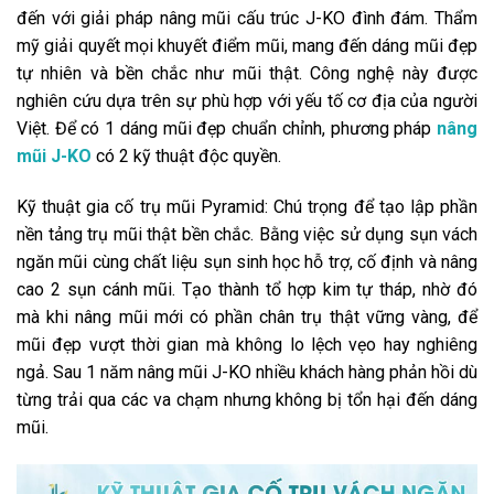
đến với giải pháp nâng mũi cấu trúc J-KO đình đám. Thẩm
mỹ giải quyết mọi khuyết điểm mũi, mang đến dáng mũi đẹp
tự nhiên và bền chắc như mũi thật. Công nghệ này được
nghiên cứu dựa trên sự phù hợp với yếu tố cơ địa của người
Việt. Để có 1 dáng mũi đẹp chuẩn chỉnh, phương pháp
nâng
mũi J-KO
có 2 kỹ thuật độc quyền.
Kỹ thuật gia cố trụ mũi Pyramid: Chú trọng để tạo lập phần
nền tảng trụ mũi thật bền chắc. Bằng việc sử dụng sụn vách
ngăn mũi cùng chất liệu sụn sinh học hỗ trợ, cố định và nâng
cao 2 sụn cánh mũi. Tạo thành tổ hợp kim tự tháp, nhờ đó
mà khi nâng mũi mới có phần chân trụ thật vững vàng, để
mũi đẹp vượt thời gian mà không lo lệch vẹo hay nghiêng
ngả. Sau 1 năm nâng mũi J-KO nhiều khách hàng phản hồi dù
từng trải qua các va chạm nhưng không bị tổn hại đến dáng
mũi.